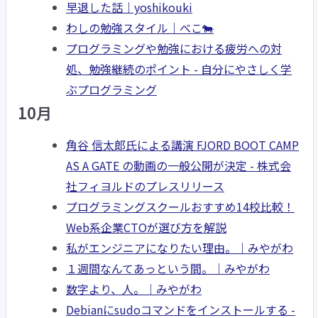
早退した話｜yoshikouki
わしの勉強スタイル｜べこ🐄
プログラミングや勉強における疲労への対
処、勉強継続のポイント - 自分にやさしく学
ぶプログラミング
10月
角谷 信太郎氏による講演 FJORD BOOT CAMP
AS A GATE の動画の一般公開が決定 - 株式会
社フィヨルドのプレスリリース
プログラミングスクールおすすめ14校比較！
Web系企業CTOが選び方を解説
私がエンジニアになりたい理由。｜みやがわ
１週間なんてあっという間。｜みやがわ
数字より、人。｜みやがわ
Debianにsudoコマンドをインストールする -