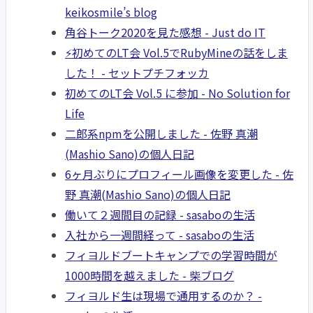
keikosmile’s blog
角谷トーク2020を見た感想 - Just do IT
⚡️初めてのLT会 Vol.5でRubyMineの話をしま
した！ - セットプチフォッカ
初めてのLT会 Vol.5 に参加 - No Solution for
Life
二郎系npmを公開しました - 佐野 真潮
(Mashio Sano)の個人日記
6ヶ月ぶりにプロフィール画像を変更した - 佐
野 真潮(Mashio Sano)の個人日記
働いて２週間目の記録 - sasaboの生活
入社から一週間経って - sasaboの生活
フィヨルドブートキャンプでの学習時間が
1000時間を越えました - 柴ブログ
フィヨルド生は現場で通用するのか？ -