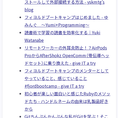
ストールして外部接続する方法 - yskmtg’s
blog
フィヨルドブートキャンプはじめました - ゆ
みんぐ ～Yumi+Programming～
読書術で学習の読書を効率化する｜Yuki
Watanabe
リモートワーカーの外耳炎防止！？AirPods
ProからAfterShokz OpenComm（骨伝導ヘッ
ドセット）に乗り換えた - give IT a try
フィヨルドブートキャンプのメンターとして
やっていること、感じていること
#fjordbootcamp - give IT a try
初心者が楽しい面白いと感じたRubyのメソッ
ドたち - ハンドルネームの由来は乳製品好き
から
Gitちんぷんかんぷんな私がGitを学ぶ！そこ