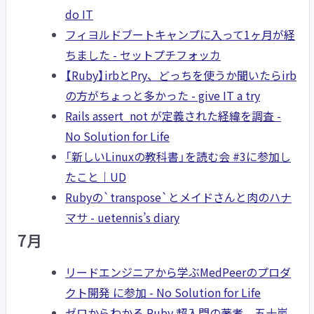
do IT
フィヨルドブートキャンプに入って1ヶ月が経
ちました - セットプチフォッカ
【Ruby】irbとPry、どっちを使うか聞いたらirb
の方がちょっと多かった - give IT a try
Rails assert_not が定義された経緯を調査 -
No Solution for Life
「新しいLinuxの教科書」を読む会 #3に参加し
たこと｜UD
Rubyの`transpose`とメイドさんと肉のハナ
マサ - uetennis’s diary
7月
リードエンジニアから学ぶMedPeerのプロダ
クト開発 に参加 - No Solution for Life
ゼロからわかる Ruby 超入門の著者、五十嵐