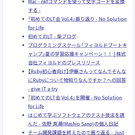
Mac - nkfコマンドを使って文字コードを変換
する -
「初めてのLT会 Vol.4」振り返り - No Solution
for Life
初めてのLT - 柴ブログ
プログラミングスクール「フィヨルドブートキ
ャンプ」夏の学習応援キャンペーン！！ | 株式
会社フィヨルドのプレスリリース
【Ruby初心者向け】伊藤さんってなんでそんな
にRubyについて物知りなんですか？への回答
- give IT a try
「初めてのLT会 Vol.4」を開催 - No Solution
for Life
はじめて学ぶソフトウェアのテスト技法を読
んだ - 佐野 真潮(Mashio Sano)の個人日記
チーム開発課題を終えたので振り返る - Just