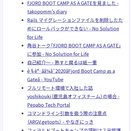
FJORD BOOT CAMP AS A GATEを見ました -
takopomm’s diary
Rails マイグレーションファイルを削除したた
めにロールバックができない - No Solution
for Life
角谷トーク「FJORD BOOT CAMP AS A GATE」
に参加 - No Solution for Life
自己紹介〜 - 熟すと腐るは紙一重
è§è°·ãã¼ã¯2020ãFjord Boot Camp as a
Gateã - YouTube
フルリモート環境で入社した話
yoshikouki（鹿児島オフィスチーム）の場合 -
Pepabo Tech Portal
コマンドライン引数を扱う際の注意点
（ARGV.getopts） - やなぎにっき
フィヨルドブートキャンプの評判は？元受講