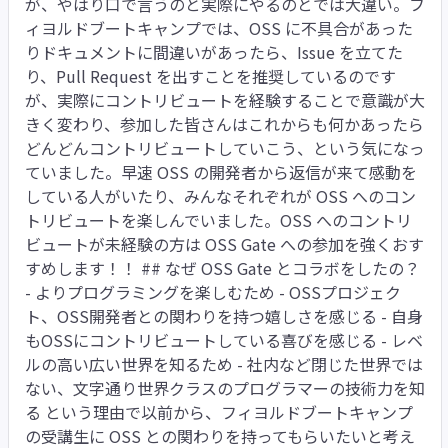
が、やはり口で言うのと実際にやるのとでは大違い。フ
ィヨルドブートキャンプでは、OSS に不具合があった
りドキュメントに間違いがあったら、Issue を立てた
り、Pull Request を出すことを推奨しているのです
が、実際にコントリビュートを経験することで意識が大
きく変わり、参加した皆さんはこれからも何かあったら
どんどんコントリビュートしていこう、という気になっ
ていました。早速 OSS の開発者から返信が来て感動を
している人がいたり、みんなそれぞれが OSS へのコン
トリビュートを楽しんでいました。OSS へのコントリ
ビュートが未経験の方は OSS Gate への参加を強くおす
すめします！！ ## なぜ OSS Gate とコラボをしたの？
- よりプログラミングを楽しむため - OSSプロジェク
ト、OSS開発者との関わりを持つ嬉しさを感じる - 自身
もOSSにコントリビュートしている喜びを感じる - レベ
ルの高い広い世界を知るため - 社内など閉じた世界では
ない、文字通り世界クラスのプログラマーの技術力を知
る という理由で以前から、フィヨルドブートキャンプ
の受講生に OSS との関わりを持ってもらいたいと考え