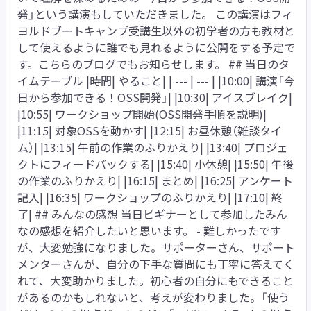
発」という講演もしていただきました。 この講演はフィ
ヨルドブートキャンプ受講生以外の初学者の方も教材と
して使えるように誰でも見れるように公開をする予定で
す。こちらのブログでもお知らせします。 ## 当日のタ
イムテーブル |時間| やること| | --- | --- | |10:00| 講演「今
日から参加できる！OSS開発」| |10:30| アイスブレイク|
|10:55| ワークショップ開始(OSS開発手順を説明)|
|11:15| 対象OSSを動かす| |12:15| お昼休憩（雑談タイ
ム）| |13:15| 午前の作業のふりかえり| |13:40| プロジェ
クトにフィードバックする| |15:40| 小休憩| |15:50| 午後
の作業のふりかえり| |16:15| まとめ| |16:25| アンケート
記入| |16:35| ワークショップのふりかえり| |17:10| 終
了| ## みんなの感想 当日ビギナーとして参加したみん
なの感想を紹介したいと思います。 - 難しかったです
が、大変勉強になりました。サポーターさん、サポート
メンターさんが、自分の下手な質問にも丁寧に答えてく
れて、大変助かりました。初心者の自分にもできること
があるのかもしれないと、考えが変わりました。「使う